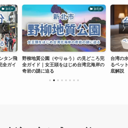
新北市
新北市
ンタン飛
野柳地質公園（やりゅう）の見どころ完
台湾の
完全ガイ
全ガイド｜女王頭をはじめ台湾北海岸の
るペッ
奇岩の謎に迫る
底解説